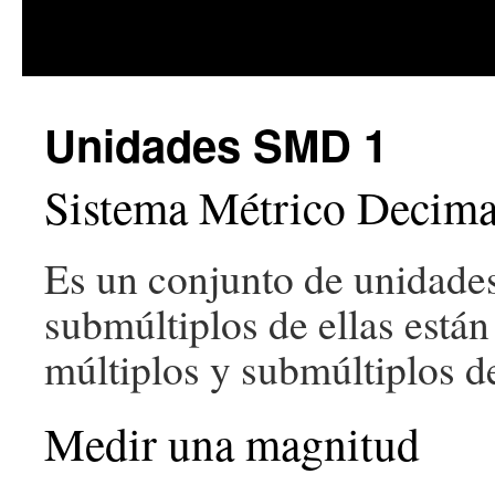
Saltar
Unidades SMD 1
al
contenido
Sistema Métrico Decima
Es un conjunto de unidade
submúltiplos de ellas están
múltiplos y submúltiplos d
Medir una magnitud