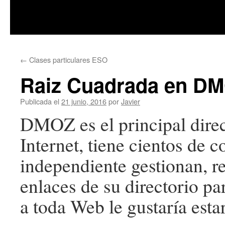
Saltar
←
Clases particulares ESO
al
Raiz Cuadrada en D
contenido
Publicada el
21 junio, 2016
por
Javier
DMOZ es el principal direc
Internet, tiene cientos de
independiente gestionan, re
enlaces de su directorio pa
a toda Web le gustaría estar