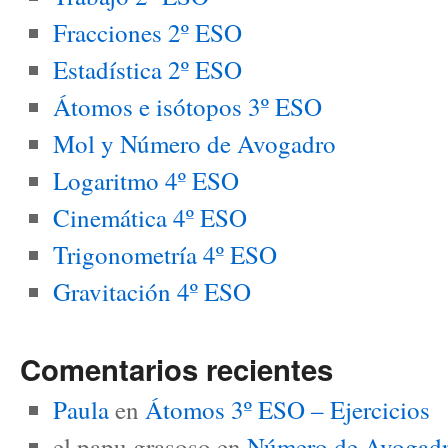
Fracciones 2º ESO
Estadística 2º ESO
Átomos e isótopos 3º ESO
Mol y Número de Avogadro
Logaritmo 4º ESO
Cinemática 4º ESO
Trigonometría 4º ESO
Gravitación 4º ESO
Comentarios recientes
Paula
en
Átomos 3º ESO – Ejercicios
el papu grasoso
en
Número de Avogadro