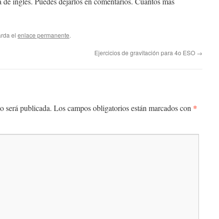
ra de inglés. Puedes dejarlos en comentarios. Cuantos más
arda el
enlace permanente
.
Ejercicios de gravitación para 4o ESO
→
*
o será publicada.
Los campos obligatorios están marcados con