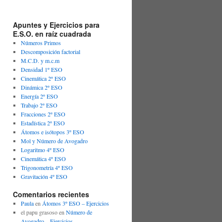
Apuntes y Ejercicios para
E.S.O. en raíz cuadrada
Números Primos
Descomposición factorial
M.C.D. y m.c.m
Densidad 1º ESO
Cinemática 2º ESO
Dinámica 2º ESO
Energía 2º ESO
Trabajo 2º ESO
Fracciones 2º ESO
Estadística 2º ESO
Átomos e isótopos 3º ESO
Mol y Número de Avogadro
Logaritmo 4º ESO
Cinemática 4º ESO
Trigonometría 4º ESO
Gravitación 4º ESO
Comentarios recientes
Paula
en
Átomos 3º ESO – Ejercicios
el papu grasoso
en
Número de
Avogadro – Ejercicios