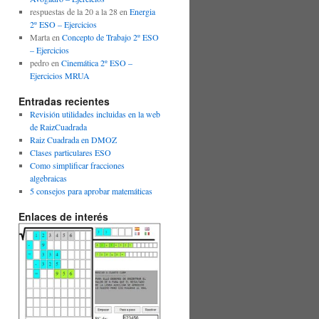
respuestas de la 20 a la 28
en
Energia
2º ESO – Ejercicios
Marta
en
Concepto de Trabajo 2º ESO
– Ejercicios
pedro
en
Cinemática 2º ESO –
Ejercicios MRUA
Entradas recientes
Revisión utilidades incluidas en la web
de RaizCuadrada
Raiz Cuadrada en DMOZ
Clases particulares ESO
Como simplificar fracciones
algebraicas
5 consejos para aprobar matemáticas
Enlaces de interés