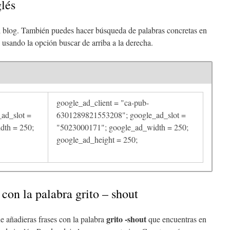
glés
l blog. También puedes hacer búsqueda de palabras concretas en
 usando la opción buscar de arriba a la derecha.
google_ad_client = "ca-pub-
ad_slot =
6301289821553208"; google_ad_slot =
dth = 250;
"5023000171"; google_ad_width = 250;
google_ad_height = 250;
 con la palabra grito – shout
grito -shout
e añadieras frases con la palabra
que encuentras en