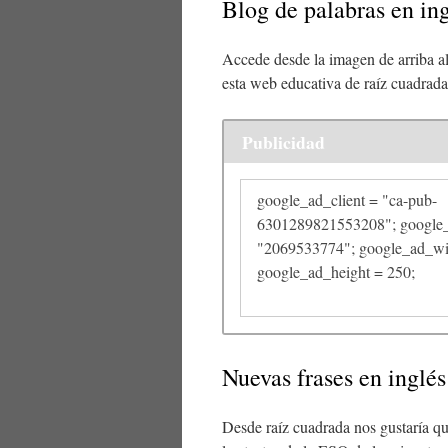
Blog de palabras en in
Accede desde la imagen de arriba a
esta web educativa de raíz cuadrada
Publicidad
google_ad_client = "ca-pub-
6301289821553208"; google_
"2069533774"; google_ad_wi
google_ad_height = 250;
Nuevas frases en inglés
Desde raíz cuadrada nos gustaría qu