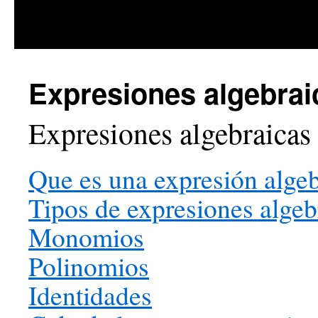
Saltar
Expresiones algebra
al
contenido
Expresiones algebraicas
Que es una expresión algeb
Tipos de expresiones algeb
Monomios
Polinomios
Identidades