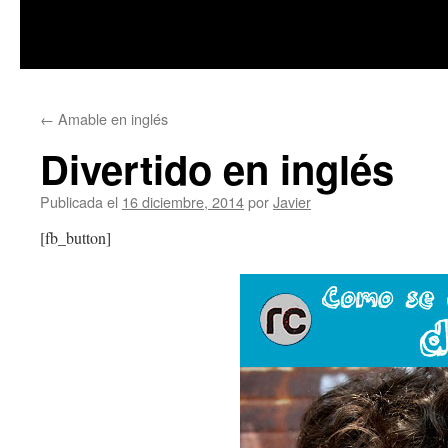
Saltar
←
Amable en inglés
al
Divertido en inglés
contenido
Publicada el
16 diciembre, 2014
por
Javier
[fb_button]