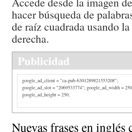
Accede desde la imagen de
hacer búsqueda de palabras
de raíz cuadrada usando la 
derecha.
Publicidad
google_ad_client = "ca-pub-6301289821553208";
google_ad_slot = "2069533774"; google_ad_width = 250
google_ad_height = 250;
Nuevas frases en inglés 