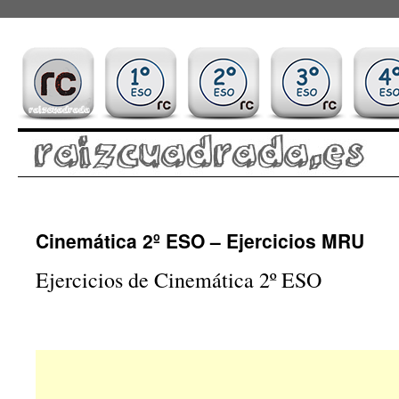
Saltar
Cinemática 2º ESO – Ejercicios MRU
al
Ejercicios de Cinemática 2º ESO
contenido