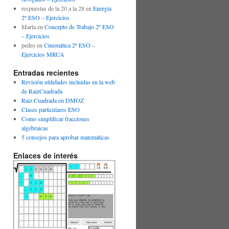
respuestas de la 20 a la 28
en
Energia
2º ESO – Ejercicios
Marta
en
Concepto de Trabajo 2º ESO
– Ejercicios
pedro
en
Cinemática 2º ESO –
Ejercicios MRUA
Entradas recientes
Revisión utilidades incluidas en la web
de RaizCuadrada
Raiz Cuadrada en DMOZ
Clases particulares ESO
Como simplificar fracciones
algebraicas
5 consejos para aprobar matemáticas
Enlaces de interés