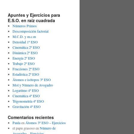
Apuntes y Ejercicios para
E.S.O. en raíz cuadrada
Números Primos
Descomposición factorial
M.C.D. y m.c.m
Densidad 1º ESO
Cinemática 2º ESO
Dinámica 2º ESO
Energía 2º ESO
Trabajo 2º ESO
Fracciones 2º ESO
Estadística 2º ESO
Átomos e isótopos 3º ESO
Mol y Número de Avogadro
Logaritmo 4º ESO
Cinemática 4º ESO
Trigonometría 4º ESO
Gravitación 4º ESO
Comentarios recientes
Paula
en
Átomos 3º ESO – Ejercicios
el papu grasoso
en
Número de
Avogadro – Ejercicios