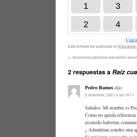
Calcu
Esta entrada fue publicada en
Educación
←
Soluciones ejercicios educación secu
2 respuestas a
Raíz cua
Pedro Ramos
dijo:
2 diciembre, 2021 a las 19:11
Saludos. Mi nombre es Pe
Como no queda referencia 
recuerdo haberme comunica
¿ Admitirian ustedes una ap
Si quisieran conocerla se la