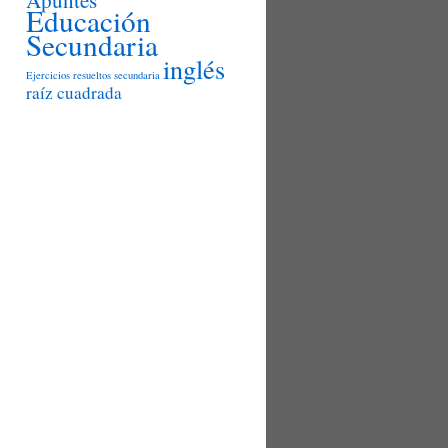
Educación
Secundaria
inglés
Ejercicios resueltos secundaria
raíz cuadrada