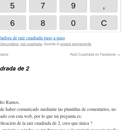
ladora de raíz cuadrada paso a paso
 Secundaria
,
raíz cuadrada
. Guarda el
enlace permanente
.
ndaria
Raíz Cuadrada en Facebook
→
drada de 2
dro Ramos.
de haber comunicado mediante las plantillas de comentarios, no
do con esta web, por lo que mi pregunta es:
licación de la raíz cuadrada de 2, creo que única ?
 enviaría a ustedes; es tan breve que se la enviaría por este medio.